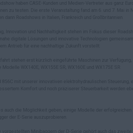
dshow haben CASE-Kunden und Medien-Vertreter aus ganz Europ
en zu testen. Die erste Veranstaltung fand am 6. und 7. Mai in N
n dann Roadshows in Italien, Frankreich und Großbritannien.
ung, Innovation und Nachhaltigkeit stehen im Fokus dieser Road
ahe digitale Lösungen und innovative Technologien gemeinsa
em Antrieb für eine nachhaltige Zukunft vorstellt.
tfahrt stehen erst kürzlich eingeführte Maschinen zur Verfügung,
die Modelle WX140E, WX155E SR, WX160E und WX175E SR.
856C mit unserer innovativen elektrohydraulischen Steuerung, 
essertem Komfort und noch präziserer Steuerbarkeit werden ebe
es auch die Möglichkeit geben, einige Modelle der erfolgreichen
ger der E-Serie auszuprobieren.
vorgestellten Minibaggern der D-Serie gehört auch das zweite v