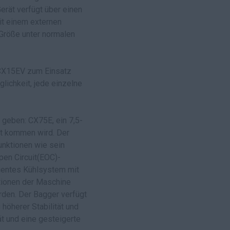
erät verfügt über einen
it einem externen
 Größe unter normalen
 CX15EV zum Einsatz
lichkeit, jede einzelne
geben: CX75E, ein 7,5-
kt kommen wird. Der
nktionen wie sein
pen Circuit(EOC)-
zientes Kühlsystem mit
ktionen der Maschine
erden. Der Bagger verfügt
höherer Stabilität und
ät und eine gesteigerte