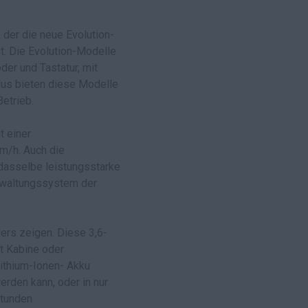
der die neue Evolution-
t. Die Evolution-Modelle
er und Tastatur, mit
aus bieten diese Modelle
etrieb.
t einer
m/h. Auch die
dasselbe leistungsstarke
erwaltungssystem der
rs zeigen. Diese 3,6-
t Kabine oder
ithium-Ionen- Akku
rden kann, oder in nur
Stunden