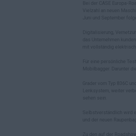
Bei der CASE Europa-Roa
Vielzahl an neuen Maschin
Juni und September folge
Digitalisierung, Vernetz
das Unternehmen kundenn
mit vollständig elektrisch
Für eine persönliche Tes
Mobilbagger. Darunter 
Grader vom Typ 836C und 
Lenksystem, weiter verb
sehen sein.
Selbstverständlich wird 
und der neuen Raupenbag
Zu den auf der Roadshow 