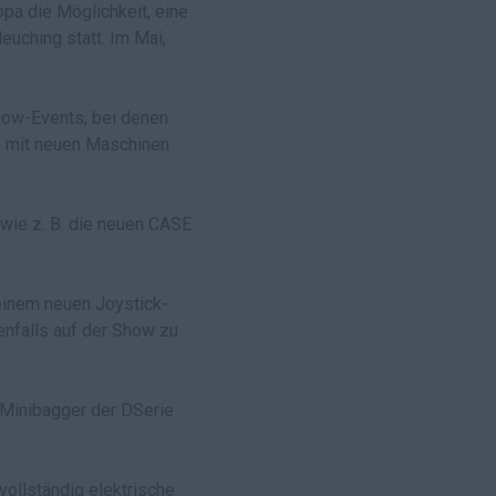
a die Möglichkeit, eine
euching statt. Im Mai,
show-Events, bei denen
m mit neuen Maschinen
 wie z. B. die neuen CASE
einem neuen Joystick-
nfalls auf der Show zu
 Minibagger der DSerie
ollständig elektrische