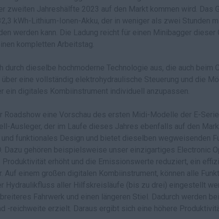
er zweiten Jahreshälfte 2023 auf den Markt kommen wird. Das G
2,3 kWh-Lithium-Ionen-Akku, der in weniger als zwei Stunden m
den werden kann. Die Ladung reicht für einen Minibagger dieser
inen kompletten Arbeitstag.
h durch dieselbe hochmoderne Technologie aus, die auch beim
über eine vollständig elektrohydraulische Steuerung und die Mög
ein digitales Kombiinstrument individuell anzupassen.
r Roadshow eine Vorschau des ersten Midi-Modelle der E-Serie 
ll-Ausleger, der im Laufe dieses Jahres ebenfalls auf den Mar
 und funktionales Design und bietet dieselben wegweisenden Fu
D. Dazu gehören beispielsweise unser einzigartiges Electronic O
 Produktivität erhöht und die Emissionswerte reduziert, ein effi
. Auf einem großen digitalen Kombiinstrument, können alle Fun
Hydraulikfluss aller Hilfskreisläufe (bis zu drei) eingestellt w
breiteres Fahrwerk und einen längeren Stiel. Dadurch werden bei 
d -reichweite erzielt. Daraus ergibt sich eine höhere Produktivit