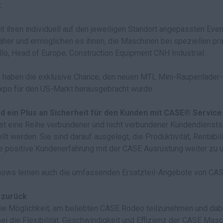
.
ihren individuell auf den jeweiligen Standort angepassten Even
er und ermöglichen es ihnen, die Maschinen bei speziellen prak
llo, Head of Europe, Construction Equipment CNH Industrial.
 haben die exklusive Chance, den neuen MTL Mini-Raupenlader-
expo für den US-Markt herausgebracht wurde.
d ein Plus an Sicherheit für den Kunden mit CASE® Service
st eine Reihe verbundener und nicht verbundener Kundendienstse
 werden. Sie sind darauf ausgelegt, die Produktivität, Rentabili
ie positive Kundenerfahrung mit der CASE Ausrüstung weiter zu u
ows lernen auch die umfassenden Ersatzteil-Angebote von CAS
 zurück
ie Möglichkeit, am beliebten CASE Rodeo teilzunehmen und dabe
ei die Flexibilität, Geschwindigkeit und Effizienz der CASE Masc