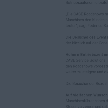
Betriebsautonomie bietet
„Die CASE Roadshows mit 
Maschinen den Kunden näh
testen“, sagt Federico Bu
Die Besucher des Events
der kürzlich auf der Con
Höhere Betriebszeit un
CASE Service Solutions i
den Roadshows vorgestellt
weiter zu steigern und d
Die Besucher der Roadsh
Auf vielfachen Wunsch
Maschinenführer haben d
Steuer zu zeigen und dab