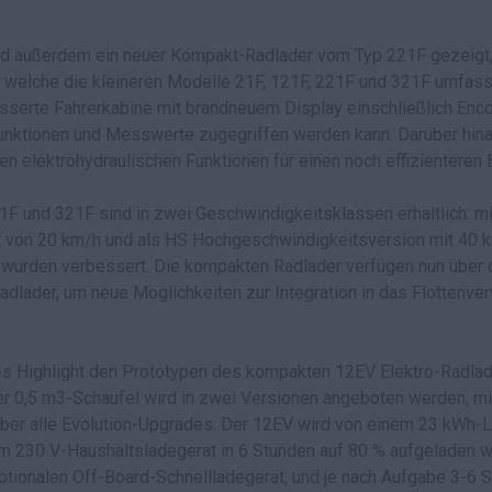
rd außerdem ein neuer Kompakt-Radlader vom Typ 221F gezeigt, 
tt, welche die kleineren Modelle 21F, 121F, 221F und 321F umfass
sserte Fahrerkabine mit brandneuem Display einschließlich Encod
unktionen und Messwerte zugegriffen werden kann. Darüber hin
n elektrohydraulischen Funktionen für einen noch effizienteren B
F und 321F sind in zwei Geschwindigkeitsklassen erhältlich: mi
 von 20 km/h und als HS Hochgeschwindigkeitsversion mit 40 k
 wurden verbessert. Die kompakten Radlader verfügen nun über 
dlader, um neue Möglichkeiten zur Integration in das Flottenv
s Highlight den Prototypen des kompakten 12EV Elektro-Radlade
r 0,5 m3-Schaufel wird in zwei Versionen angeboten werden, mi
ber alle Evolution-Upgrades. Der 12EV wird von einem 23 kWh-L
em 230 V-Haushaltsladegerät in 6 Stunden auf 80 % aufgeladen we
ptionalen Off-Board-Schnellladegerät, und je nach Aufgabe 3-6 