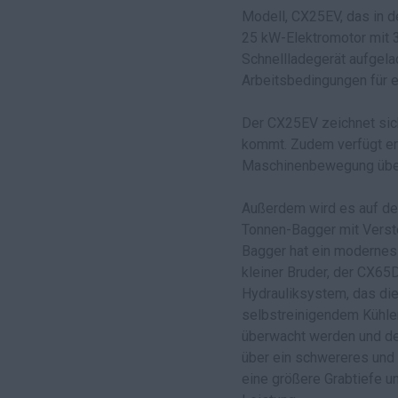
Modell, CX25EV, das in d
25 kW-Elektromotor mit 3
Schnellladegerät aufgela
Arbeitsbedingungen für e
Der CX25EV zeichnet sic
kommt. Zudem verfügt er 
Maschinenbewegung über 
Außerdem wird es auf de
Tonnen-Bagger mit Verste
Bagger hat ein modernes
kleiner Bruder, der CX65
Hydrauliksystem, das die
selbstreinigendem Kühler
überwacht werden und der 
über ein schwereres und 
eine größere Grabtiefe un