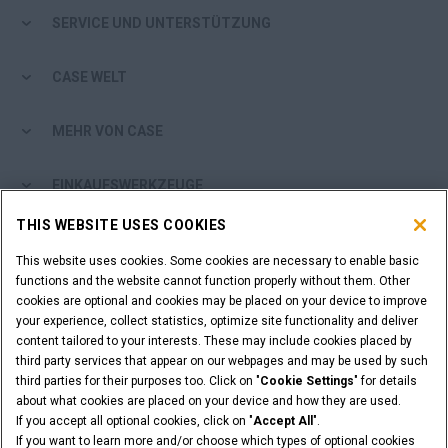
SERVICE UND UNTERSTÜTZUNG
CASE WELT
MEHR VON CASE
EINKAUFSWERKZEUGE
THIS WEBSITE USES COOKIES
SIND SIE EIN HÄNDLER?
This website uses cookies. Some cookies are necessary to enable basic
functions and the website cannot function properly without them. Other
HÄNDLER-LOGIN
cookies are optional and cookies may be placed on your device to improve
your experience, collect statistics, optimize site functionality and deliver
content tailored to your interests. These may include cookies placed by
SIE MÖCHTEN HÄNDLER WERDEN?
third party services that appear on our webpages and may be used by such
ANFRAGE STELLEN
third parties for their purposes too. Click on "
Cookie Settings
" for details
about what cookies are placed on your device and how they are used.
If you accept all optional cookies, click on "
Accept All
".
If you want to learn more and/or choose which types of optional cookies