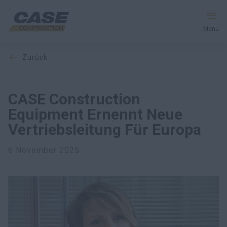
Menu
zurück
Produkte
Dienstleistungen und Lösungen
CASE Construction
Equipment Ernennt Neue
CASE Welt
Vertriebsleitung Für Europa
6 November 2025
Händlersuche
Deutschland
Suche