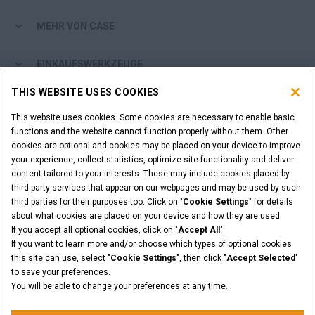
MEHR VON CASE
EINKAUFSWERKZEUGE
THIS WEBSITE USES COOKIES
SIND SIE EIN HÄNDLER?
This website uses cookies. Some cookies are necessary to enable basic
functions and the website cannot function properly without them. Other
HÄNDLER-LOGIN
cookies are optional and cookies may be placed on your device to improve
your experience, collect statistics, optimize site functionality and deliver
content tailored to your interests. These may include cookies placed by
SIE MÖCHTEN HÄNDLER WERDEN?
third party services that appear on our webpages and may be used by such
ANFRAGE STELLEN
third parties for their purposes too. Click on "
Cookie Settings
" for details
about what cookies are placed on your device and how they are used.
If you accept all optional cookies, click on "
Accept All
".
If you want to learn more and/or choose which types of optional cookies
this site can use, select "
Cookie Settings
", then click "
Accept Selected
"
Rechtliche Hinweise
Nutzungsbedingungen
to save your preferences.
Datenschutzhinweise
Cookie Settings
You will be able to change your preferences at any time.
© 2026 CNH Industrial America LLC. All Rights Reserved. CASE and CNH
Capital are registered trademarks of CNH Industrial America LLC.