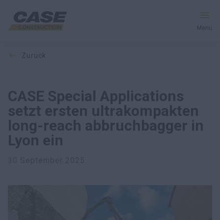
Menu
zurück
Produkte
Dienstleistungen und Lösungen
CASE Special Applications
setzt ersten ultrakompakten
CASE Welt
long-reach abbruchbagger in
Lyon ein
Händlersuche
30 September 2025
Deutschland
Suche