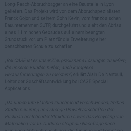
Long-Reach-Abbruchbagger an eine Baustelle in Lyon
geliefert. Das Projekt wird von dem Abbruchspezialisten
Franck Gojon und seinem Sohn Kevin, vom französischen
Bauunternehmen SJTP, durchgeführt und sieht den Abriss
eines 11 m hohen Gebäudes auf einem beengten
Grundstück vor, um Platz für die Erweiterung einer
benachbarten Schule zu schaffen.
„Bei CASE ist es unser Ziel, praxisnahe Lösungen zu liefern,
die unseren Kunden helfen, auch komplexe
Herausforderungen zu meistern“
, erklärt Alain De Nanteuil,
Leiter der Geschäftsentwicklung bei CASE Special
Applications.
„Da unbebaute Flächen zunehmend verschwinden, treiben
Stadterneuerung und strenge Umweltvorschriften den
Rückbau bestehender Strukturen sowie das Recycling von
Materialien voran. Dadurch steigt die Nachfrage nach
wendigen Abbruchmaschinen, die für enge und komplexe