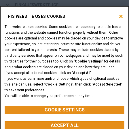
EINKAUFSWERKZEUGE
THIS WEBSITE USES COOKIES
SIND SIE EIN HÄNDLER?
This website uses cookies. Some cookies are necessary to enable basic
functions and the website cannot function properly without them. Other
HÄNDLER-LOGIN
cookies are optional and cookies may be placed on your device to improve
your experience, collect statistics, optimize site functionality and deliver
content tailored to your interests. These may include cookies placed by
SIE MÖCHTEN HÄNDLER WERDEN?
third party services that appear on our webpages and may be used by such
ANFRAGE STELLEN
third parties for their purposes too. Click on "
Cookie Settings
" for details
about what cookies are placed on your device and how they are used.
If you accept all optional cookies, click on "
Accept All
".
If you want to learn more and/or choose which types of optional cookies
this site can use, select "
Cookie Settings
", then click "
Accept Selected
"
Rechtliche Hinweise
Nutzungsbedingungen
to save your preferences.
Datenschutzhinweise
Cookie Settings
You will be able to change your preferences at any time.
© 2026 CNH Industrial America LLC. All Rights Reserved. CASE and CNH
Capital are registered trademarks of CNH Industrial America LLC.
COOKIE SETTINGS
ACCEPT ALL
ZURÜCK NACH OBEN