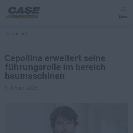
Menu
zurück
Produkte
Dienstleistungen und Lösungen
Cepollina erweitert seine
führungsrolle im bereich
CASE Welt
baumaschinen
9 Januar 2025
Händlersuche
Deutschland
Suche