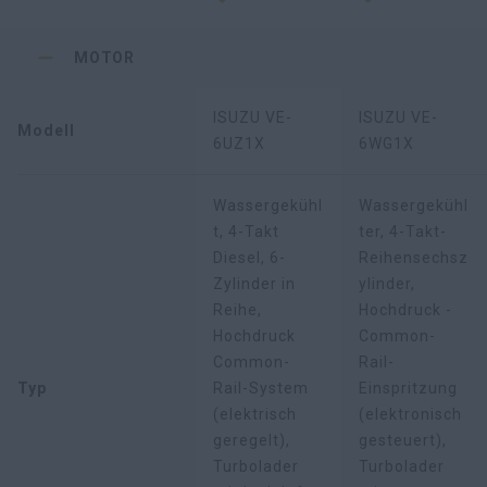
MOTOR
ISUZU VE-
ISUZU VE-
Modell
6UZ1X
6WG1X
Wassergekühl
Wassergekühl
t, 4-Takt
ter, 4-Takt-
Diesel, 6-
Reihensechsz
Zylinder in
ylinder,
Reihe,
Hochdruck -
Hochdruck
Common-
Common-
Rail-
Typ
Rail-System
Einspritzung
(elektrisch
(elektronisch
geregelt),
gesteuert),
Turbolader
Turbolader