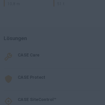
10,8 m
51 t
Lösungen
CASE Care
CASE Protect
CASE SiteControl™