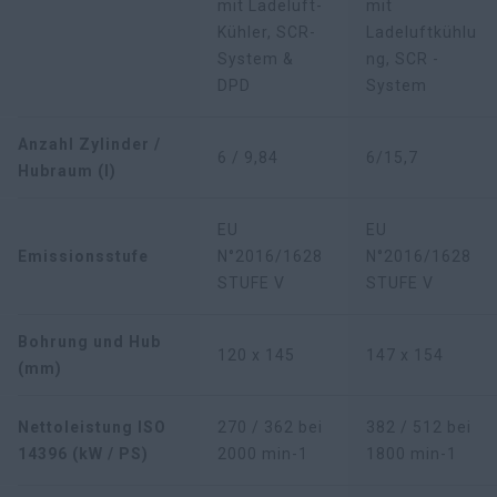
mit Ladeluft-
mit
Kühler, SCR-
Ladeluftkühlu
System &
ng, SCR -
DPD
System
Anzahl Zylinder /
6 / 9,84
6/15,7
Hubraum (l)
EU
EU
Emissionsstufe
N°2016/1628
N°2016/1628
STUFE V
STUFE V
Bohrung und Hub
120 x 145
147 x 154
(mm)
Nettoleistung ISO
270 / 362 bei
382 / 512 bei
14396 (kW / PS)
2000 min-1
1800 min-1