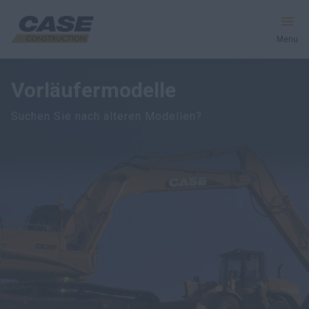
Menu
Vorläufermodelle
Produkte
Suchen Sie nach älteren Modellen?
Dienstleistungen und Lösungen
CASE Welt
Händlersuche
Deutschland
Suche