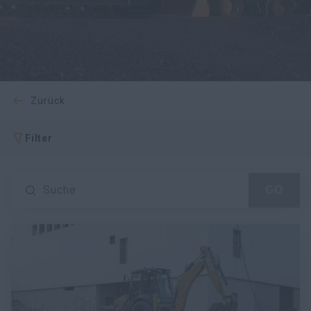
myCASEConstruction
zurück
Filter
Suche
GO