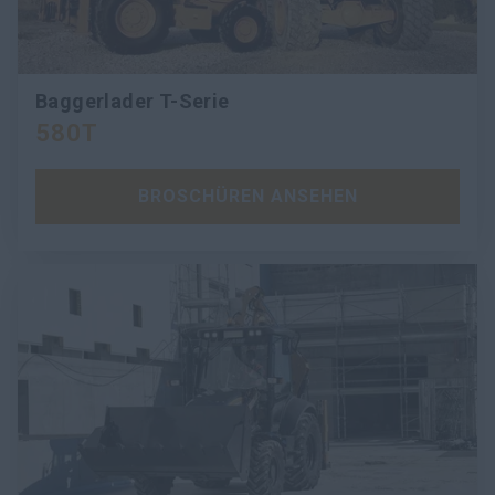
Baggerlader T-Serie
580T
BROSCHÜREN ANSEHEN