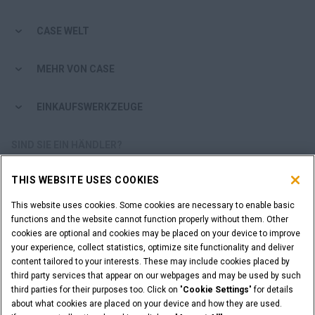
CASE WELT
MEHR VON CASE
EINKAUFSWERKZEUGE
SIND SIE EIN HÄNDLER?
THIS WEBSITE USES COOKIES
HÄNDLER-LOGIN
This website uses cookies. Some cookies are necessary to enable basic
functions and the website cannot function properly without them. Other
SIE MÖCHTEN HÄNDLER WERDEN?
cookies are optional and cookies may be placed on your device to improve
ANFRAGE STELLEN
your experience, collect statistics, optimize site functionality and deliver
content tailored to your interests. These may include cookies placed by
third party services that appear on our webpages and may be used by such
third parties for their purposes too. Click on "
Cookie Settings
" for details
about what cookies are placed on your device and how they are used.
Rechtliche Hinweise
Nutzungsbedingungen