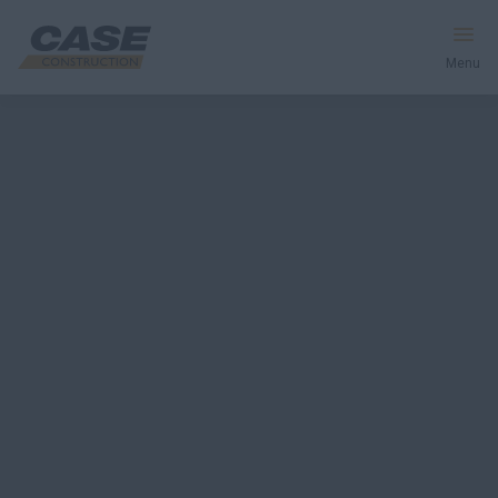
Menu
Productos
Postventas
Servicios Financieros
Mundo CASE
HACER UNA COTIZACIÓN