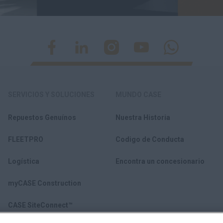
SERVICIOS Y SOLUCIONES
MUNDO CASE
Repuestos Genuínos
Nuestra Historia
FLEETPRO
Codigo de Conducta
Logística
Encontra un concesionario
myCASE Construction
CASE SiteConnect™