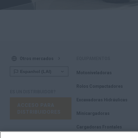
Otros mercados
EQUIPAMENTOS
Motoniveladoras
Rolos Compactadores
ES UN DISTRIBUIDOR?
Excavadoras Hidráulicas
ACCESO PARA
DISTRIBUIDORES
Minicargadoras
Cargadoras Frontales