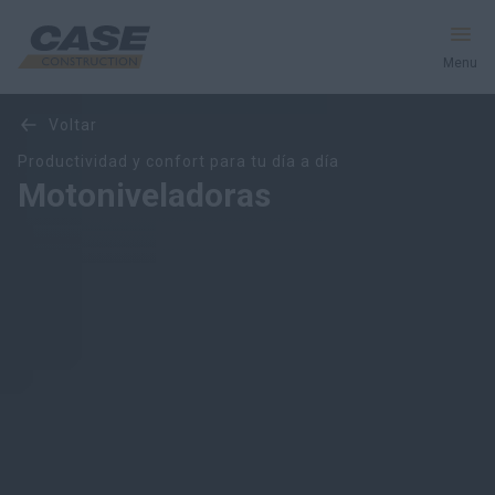
Menu
Visión General
Características
Modelos
Galería
voltar
Productos
Productividad y confort para tu día a día
Motoniveladoras
Postventas
Servicios Financieros
Mundo CASE
HACER UNA COTIZACIÓN