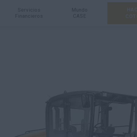
HAC
Servicios
Mundo
Financieros
CASE
COT
5B Series 2