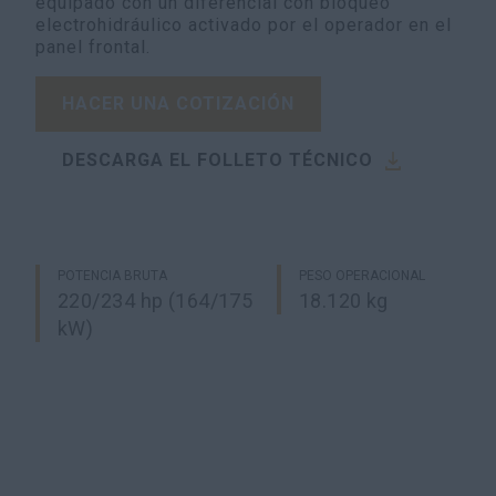
equipado con un diferencial con bloqueo
electrohidráulico activado por el operador en el
panel frontal.
HACER UNA COTIZACIÓN
DESCARGA EL FOLLETO TÉCNICO
POTENCIA BRUTA
PESO OPERACIONAL
220/234 hp (164/175
18.120 kg
kW)