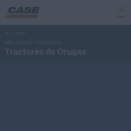
Menu
Visión General
Características
Modelos
Galería
voltar
Productos
MÁS FUERZA Y EFICIENCIA
Tractores de Orugas
Postventas
Servicios Financieros
Mundo CASE
HACER UNA COTIZACIÓN