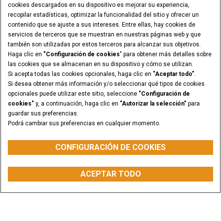
cookies descargados en su dispositivo es mejorar su experiencia,
recopilar estadísticas, optimizar la funcionalidad del sitio y ofrecer un
contenido que se ajuste a sus intereses. Entre ellas, hay cookies de
servicios de terceros que se muestran en nuestras páginas web y que
también son utilizadas por estos terceros para alcanzar sus objetivos.
Haga clic en
"Configuración de cookies
" para obtener más detalles sobre
las cookies que se almacenan en su dispositivo y cómo se utilizan.
Si acepta todas las cookies opcionales, haga clic en
"Aceptar todo"
.
Si desea obtener más información y/o seleccionar qué tipos de cookies
opcionales puede utilizar este sitio, seleccione
"Configuración de
cookies"
y, a continuación, haga clic en
"Autorizar la selección"
para
guardar sus preferencias.
Podrá cambiar sus preferencias en cualquier momento.
CONFIGURACIÓN DE COOKIES
POTENCIA BRUTA
PESO OPERATIVO
De 68 hp (50 kW) a
De 7.441 kg a 22.492
ACEPTAR TODO
232 hp (173 kW)
kg
HACER UNA COTIZACIÓN
WHATSAPP
BUSCAR CONCESIONARIO
Visión General
Características
Modelos
Galería