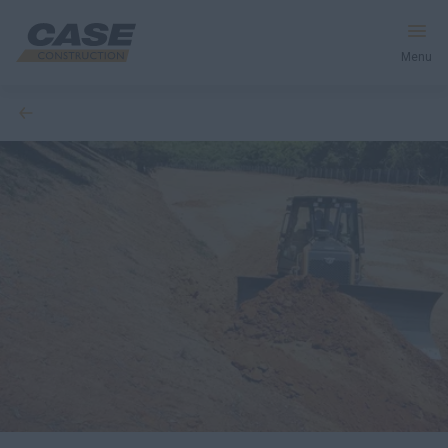
Menu
voltar
Productos
Postventas
Servicios Financieros
Mundo CASE
HACER UNA COTIZACIÓN