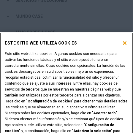
SERVICIOS Y SOLUCIONES
MUNDO CASE
MAIS SOBRE A CASE
ESTE SITIO WEB UTILIZA COOKIES
DONDE COMPRAR
Este sitio web utiliza cookies. Algunas cookies son necesarias para
activar las funciones básicas y el sitio web no puede funcionar
ES UN DISTRIBUIDOR?
correctamente sin ellas. Otras cookies son opcionales. La función de las
cookies descargados en su dispositivo es mejorar su experiencia,
recopilar estadísticas, optimizar la funcionalidad del sitio y ofrecer un
ACCESO PARA DISTRIBUIDORES
contenido que se ajuste a sus intereses. Entre ellas, hay cookies de
servicios de terceros que se muestran en nuestras páginas web y que
también son utilizadas por estos terceros para alcanzar sus objetivos.
Haga clic en
"Configuración de cookies
" para obtener más detalles sobre
las cookies que se almacenan en su dispositivo y cómo se utilizan.
Avisos Legales
Política de Confidencialidad
Si acepta todas las cookies opcionales, haga clic en
"Aceptar todo"
.
Politica Integrada QEHS
Términos y Condiciones
Si desea obtener más información y/o seleccionar qué tipos de cookies
Configuración de cookies
opcionales puede utilizar este sitio, seleccione
"Configuración de
© 2026 CNH Industrial America LLC. All Rights Reserved. CASE and CNH
cookies"
y, a continuación, haga clic en
"Autorizar la selección"
para