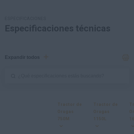
ESPECIFICACIONES
Especificaciones técnicas
Expandir todos
Tractor de
Tractor de
T
Orugas
Orugas
O
750M
1150L
1