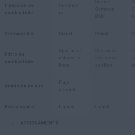
Directa
D
Inyección de
Common
Common
C
combustible
rail
Rail
R
Combustible
Diesel
Diésel
D
Spin-on c/
Con rosca,
C
Filtro de
colador en
con tamiz
c
combustible
línea
de filtro
d
Flujo
Admisión de aire
-
-
cruzado
Enfriamiento
Líquido
Líquido
L
ACCIONAMIENTO