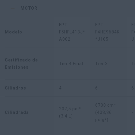
MOTOR
FPT
FPT
F
Modelo
F5HFL413J*
F4HE9684K
F
A002
*J105
J
Certificado de
Tier 4 Final
Tier 3
T
Emisiones
Cilindros
4
6
6
6700 cm³
207,5 pol³
Cilindrada
(408,86
-
(3,4 L)
pulg³)