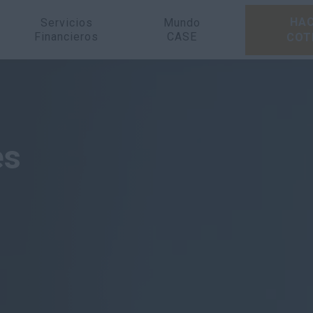
HAC
Servicios
Mundo
Financieros
CASE
COT
Visión General
Características
M
es