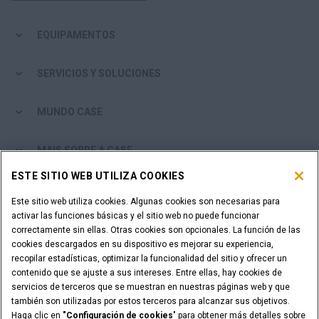
EQUIPAMENTOS
SERVICIOS Y SOLUCIONES
MUNDO CASE
MAIS SOBRE A CASE
ESTE SITIO WEB UTILIZA COOKIES
DONDE COMPRAR
Este sitio web utiliza cookies. Algunas cookies son necesarias para
activar las funciones básicas y el sitio web no puede funcionar
ES UN DISTRIBUIDOR?
correctamente sin ellas. Otras cookies son opcionales. La función de las
cookies descargados en su dispositivo es mejorar su experiencia,
recopilar estadísticas, optimizar la funcionalidad del sitio y ofrecer un
ACCESO PARA DISTRIBUIDORES
contenido que se ajuste a sus intereses. Entre ellas, hay cookies de
servicios de terceros que se muestran en nuestras páginas web y que
también son utilizadas por estos terceros para alcanzar sus objetivos.
Haga clic en
"Configuración de cookies
" para obtener más detalles sobre