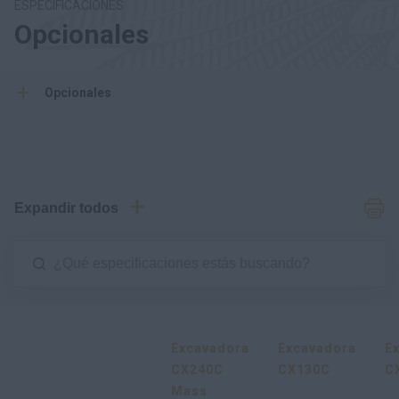
ESPECIFICACIONES
Opcionales
Opcionales
Expandir todos
Excavadora
Excavadora
E
CX240C
CX130C
C
Mass