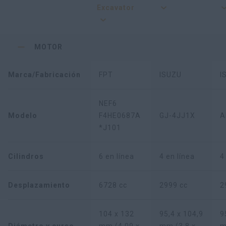
Excavator
MOTOR
Marca/Fabricación
FPT
ISUZU
I
NEF6
Modelo
F4HE0687A
GJ-4JJ1X
A
*J101
Cilindros
6 en línea
4 en línea
4
Desplazamiento
6728 cc
2999 cc
2
104 x 132
95,4 x 104,9
9