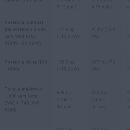
Diámetro y curso
mm (4,09 x
mm (3,8 x
m
5,19 pulg)
4,15 pulg)
4
Potencia nominal
del volante a 2.000
147,8 hp
95 hp (70,9
1
rpm Neta (SAE
(110,2 kW)
kW)
(
J1349, ISO 9249)
Potencia bruta (ISO
158,5 hp
97,9 hp (73
1
14396)
(118,2 kW)
kW)
(
Torque máximo a
608 Nm
340 Nm
3
1.600 rpm Neta
(408,44
(250,8
(
(SAE J1349, ISO
lbf.pié)
lbf.pie)
l
9249)