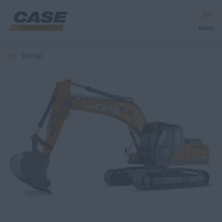
Menu
voltar
Productos
Postventas
Servicios Financieros
Mundo CASE
HACER UNA COTIZACIÓN