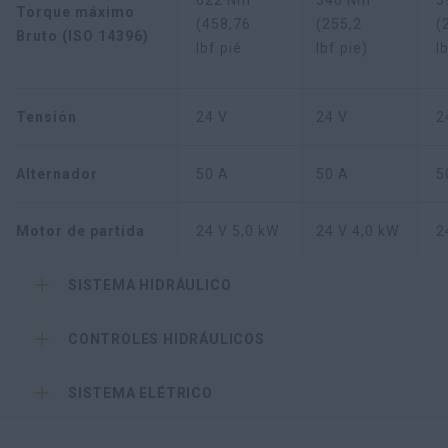
622 Nm
346 Nm
3
Torque máximo
(458,76
(255,2
(
Bruto (ISO 14396)
lbf.pié
lbf.pie)
l
Tensión
24 V
24 V
2
Alternador
50 A
50 A
5
Motor de partida
24 V 5,0 kW
24 V 4,0 kW
2
SISTEMA HIDRÁULICO
CONTROLES HIDRÁULICOS
SISTEMA ELÉTRICO