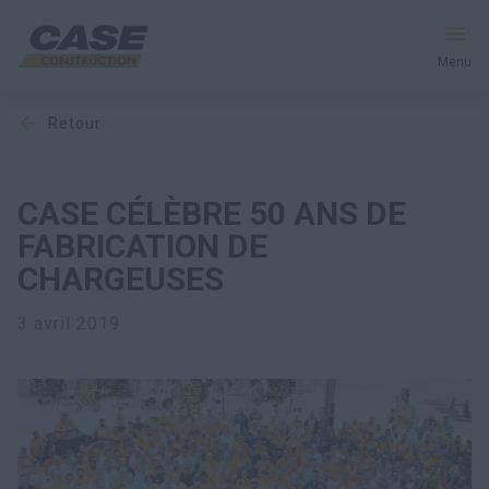
Menu
retour
Équipement
Votre entreprise
CASE CÉLÈBRE 50 ANS DE
FABRICATION DE
Entretien et assistance
CHARGEUSES
Au cœur de CASE
3 avril 2019
Trouvez un concessionnaire
Amérique du Nord