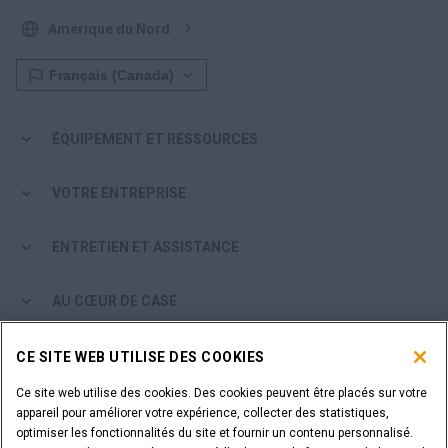
Amérique du Nord
ÉQUIPEMENT ET RESSOURCES
VOTRE ENTREPRISE
ENTRETIEN ET ASSISTANCE
AU CŒUR DE CASE
PARCOURIR LES PRODUITS CASE
CE SITE WEB UTILISE DES COOKIES
Ce site web utilise des cookies. Des cookies peuvent être placés sur votre
ÊTES-VOUS CONCESSIONNAIRE?
appareil pour améliorer votre expérience, collecter des statistiques,
optimiser les fonctionnalités du site et fournir un contenu personnalisé.