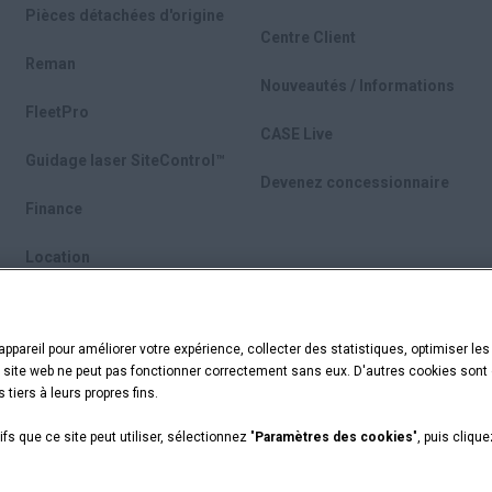
Pièces détachées d'origine
Centre Client
Reman
Nouveautés / Informations
FleetPro
CASE Live
Guidage laser SiteControl™
Devenez concessionnaire
Finance
Location
Machines d'occasion
ppareil pour améliorer votre expérience, collecter des statistiques, optimiser les
myCASEConstruction
e site web ne peut pas fonctionner correctement sans eux. D'autres cookies sont o
tiers à leurs propres fins.
fs que ce site peut utiliser, sélectionnez "
Paramètres des cookies
", puis clique
fidentialité
Paramètres des cookies