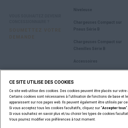
Niveleuse
VOUS SOUHAITEZ DEVENIR
CONCESSIONNAIRE ?
Chargeuses Compact sur
Pneus Série B
SOUMETTEZ VOTRE
DEMANDE
Chargeuses Compact sur
Chenilles Série B
Accessoires
Promotions
CE SITE UTILISE DES COOKIES
Ce site web utilise des cookies. Des cookies peuvent être placés sur votre a
Certains cookies sont nécessaires à l'utilisation de fonctions de base et l
apparaissent sur nos pages web. Ils peuvent également être utilisés par ces 
Si vous acceptez tous les cookies facultatifs, cliquez sur "
Accepter tous
".
Si vous souhaitez en savoir plus et/ou choisir les types de cookies facultati
Vous pourrez modifier vos préférences à tout moment.
Informations légales
Conditions Particulières
Avis de con