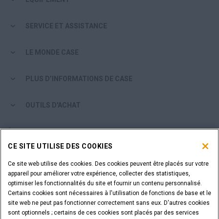
SERVICE ET ASSISTANCE
LE MONDE CASE
PLUS D’INFORMATIONS DE CASE
OUTILS D'ACHAT
ÊTES-VOUS UN CONCESSIONNAIRE ?
CE SITE UTILISE DES COOKIES
IDENTIFIANT DU CONCESSIONNAIRE
Ce site web utilise des cookies. Des cookies peuvent être placés sur votre
appareil pour améliorer votre expérience, collecter des statistiques,
optimiser les fonctionnalités du site et fournir un contenu personnalisé.
VOUS SOUHAITEZ DEVENIR CONCESSIONNAIRE ?
Certains cookies sont nécessaires à l'utilisation de fonctions de base et le
SOUMETTEZ VOTRE DEMANDE
site web ne peut pas fonctionner correctement sans eux. D'autres cookies
sont optionnels ; certains de ces cookies sont placés par des services