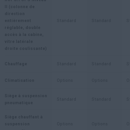
II (colonne de
direction
entièrement
Standard
Standard
S
réglable, double
accès à la cabine,
vitre latérale
droite coulissante)
Chauffage
Standard
Standard
S
Climatisation
Options
Options
O
Siège à suspension
Standard
Standard
S
pneumatique
Siège chauffant à
suspension
Options
Options
O