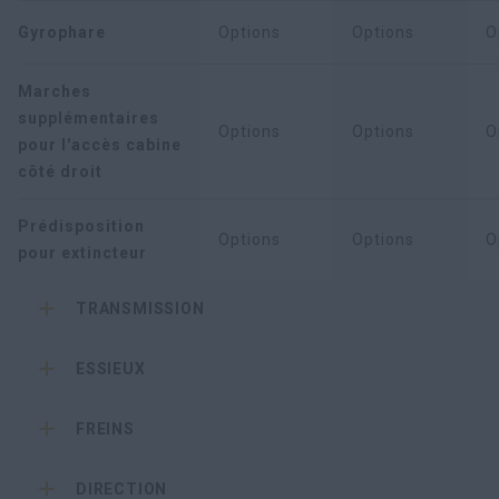
Gyrophare
Options
Options
O
Marches
supplémentaires
Options
Options
O
pour l'accès cabine
côté droit
Prédisposition
Options
Options
O
pour extincteur
TRANSMISSION
ESSIEUX
FREINS
DIRECTION