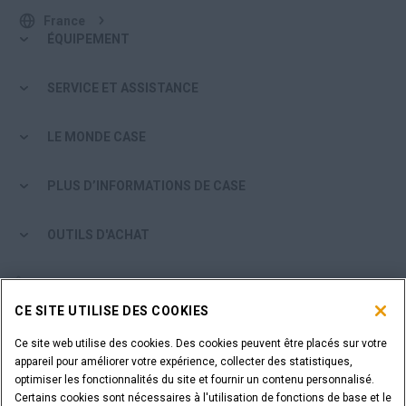
France
ÉQUIPEMENT
SERVICE ET ASSISTANCE
LE MONDE CASE
PLUS D’INFORMATIONS DE CASE
OUTILS D'ACHAT
ÊTES-VOUS UN CONCESSIONNAIRE ?
CE SITE UTILISE DES COOKIES
IDENTIFIANT DU CONCESSIONNAIRE
Ce site web utilise des cookies. Des cookies peuvent être placés sur votre
appareil pour améliorer votre expérience, collecter des statistiques,
optimiser les fonctionnalités du site et fournir un contenu personnalisé.
VOUS SOUHAITEZ DEVENIR CONCESSIONNAIRE ?
Certains cookies sont nécessaires à l'utilisation de fonctions de base et le