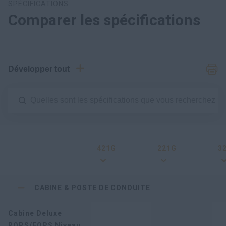
SPÉCIFICATIONS
Comparer les spécifications
Développer tout
421G
221G
3
CABINE & POSTE DE CONDUITE
Cabine Deluxe
ROPS/FOPS Niveau