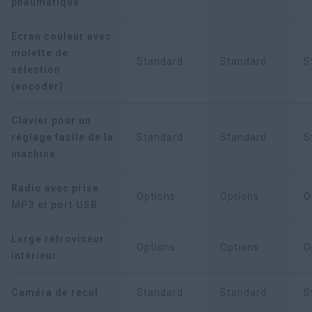
pneumatique
Écran couleur avec
molette de
Standard
Standard
S
sélection
(encoder)
Clavier pour un
réglage facile de la
Standard
Standard
S
machine
Radio avec prise
Options
Options
O
MP3 et port USB
Large rétroviseur
Options
Options
O
intérieur
Caméra de recul
Standard
Standard
S