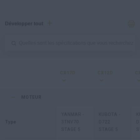
Développer tout
CX17D
CX12D
C
MOTEUR
YANMAR -
KUBOTA -
K
Type
3TNV70
D722
D
STAGE 5
STAGE 5
S