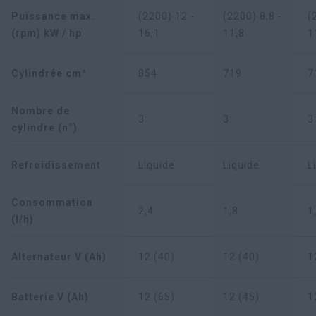
Puissance max.
(2200) 12 -
(2200) 8,8 -
(
(rpm) kW / hp
16,1
11,8
1
Cylindrée cm³
854
719
7
Nombre de
3
3
3
cylindre (n°)
Refroidissement
Liquide
Liquide
L
Consommation
2,4
1,8
1
(l/h)
Alternateur V (Ah)
12 (40)
12 (40)
1
Batterie V (Ah)
12 (65)
12 (45)
1