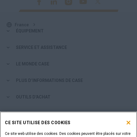
France
ÉQUIPEMENT
SERVICE ET ASSISTANCE
LE MONDE CASE
PLUS D’INFORMATIONS DE CASE
OUTILS D'ACHAT
ÊTES-VOUS UN CONCESSIONNAIRE ?
CE SITE UTILISE DES COOKIES
IDENTIFIANT DU CONCESSIONNAIRE
Ce site web utilise des cookies. Des cookies peuvent être placés sur votre