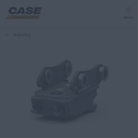
Menu
indietro
Macchine
Servizi e Soluzioni
Il mondo CASE
Trova un concessionario
Italia
Ricerca