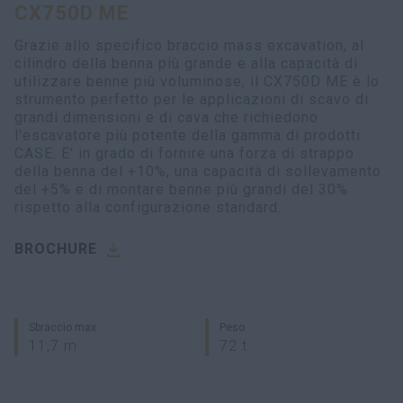
CX750D ME
myCASEConstruction
Grazie allo specifico braccio mass excavation, al
cilindro della benna più grande e alla capacità di
utilizzare benne più voluminose, il CX750D ME è lo
strumento perfetto per le applicazioni di scavo di
grandi dimensioni e di cava che richiedono
l'escavatore più potente della gamma di prodotti
CASE. E' in grado di fornire una forza di strappo
della benna del +10%, una capacità di sollevamento
del +5% e di montare benne più grandi del 30%
rispetto alla configurazione standard.
BROCHURE
Sbraccio max.
Peso
11,7 m
72 t