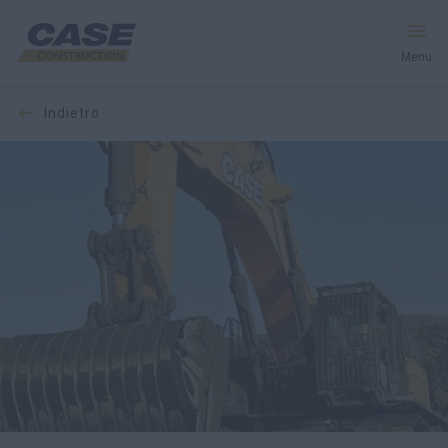
Menu
indietro
Macchine
Servizi e Soluzioni
Il mondo CASE
Trova un concessionario
Italia
Ricerca