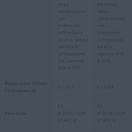
turbo
elettrico),
compressore
turbo
con
compressore
intercooler
con
raffreddato
intercooler
ad aria, senza
raffreddato
ventola di
ad aria,
raffreddame
sistema SCR
nto, sistema
& DPD.
SCR & DPD.
Numero dei cilindri
6 / 15,7
6 / 9,84
/ Cilindrata (l)
EU
EU
Emissioni
N°2016/1628
N°2016/1628
STAGE V
STAGE V