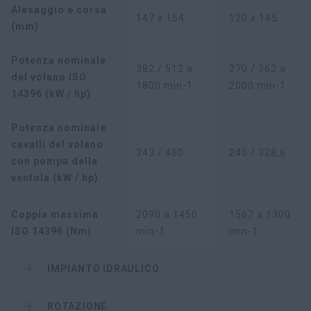
Alesaggio e corsa
147 x 154
120 x 145
(mm)
Potenza nominale
382 / 512 a
270 / 362 a
del volano ISO
1800 min-1
2000 min-1
14396 (kW / hp)
Potenza nominale
cavalli del volano
343 / 460
245 / 328,6
con pompa della
ventola (kW / hp)
Coppia massima
2090 a 1450
1567 a 1300
ISO 14396 (Nm)
min-1
min-1
IMPIANTO IDRAULICO
ROTAZIONE