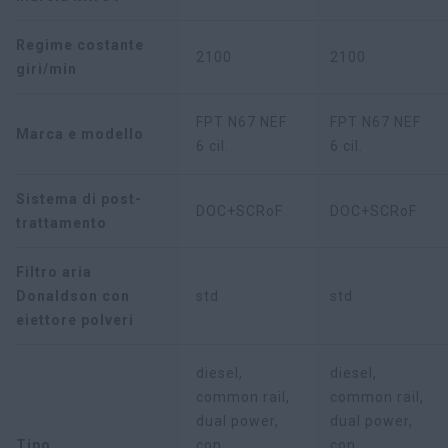
Regime costante
2100
2100
giri/min
FPT N67 NEF
FPT N67 NEF
Marca e modello
6 cil.
6 cil.
Sistema di post-
DOC+SCRoF
DOC+SCRoF
trattamento
Filtro aria
Donaldson con
std
std
eiettore polveri
diesel,
diesel,
common rail,
common rail,
dual power,
dual power,
Tipo
con
con