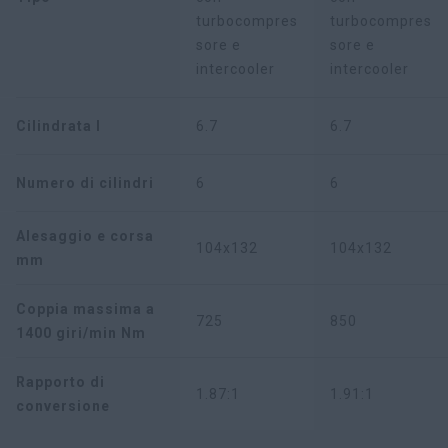
turbocompres
turbocompres
sore e
sore e
intercooler
intercooler
Cilindrata l
6.7
6.7
Numero di cilindri
6
6
Alesaggio e corsa
104x132
104x132
mm
Coppia massima a
725
850
1400 giri/min Nm
Rapporto di
1.87:1
1.91:1
conversione