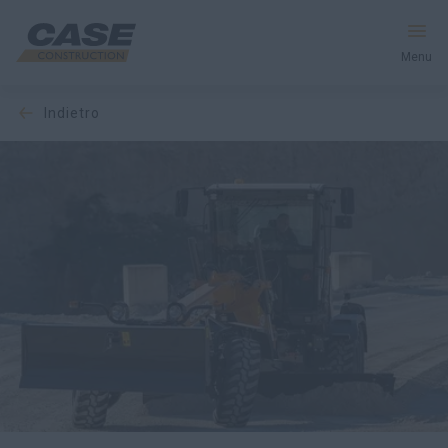
Menu
indietro
Macchine
Servizi e Soluzioni
Il mondo CASE
Trova un concessionario
Italia
Ricerca