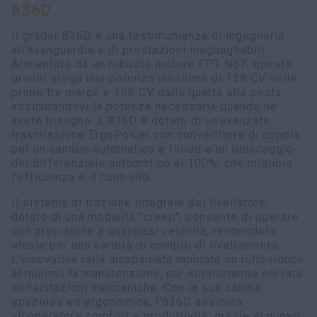
836D
myCASEConstruction
Il grader 836D è una testimonianza di ingegneria
all'avanguardia e di prestazioni ineguagliabili.
Alimentato da un robusto motore FPT N67, questo
grader eroga una potenza massima di 138 CV nelle
prime tre marce e 156 CV dalla quarta alla sesta,
assicurandovi la potenza necessaria quando ne
avete bisogno. L'836D è dotato di un'avanzata
trasmissione ErgoPower con convertitore di coppia
per un cambio automatico e fluido e un bloccaggio
del differenziale automatico al 100%, che migliora
l'efficienza e il controllo.
Il sistema di trazione integrale del livellatore,
dotato di una modalità "creep", consente di operare
con precisione a qualsiasi velocità, rendendolo
ideale per una varietà di compiti di livellamento.
L'innovativa ralla incapsulata montata su rullo riduce
al minimo la manutenzione, pur sopportando elevate
sollecitazioni meccaniche. Con la sua cabina
spaziosa ed ergonomica, l'836D assicura
all'operatore comfort e produttività, grazie al nuovo