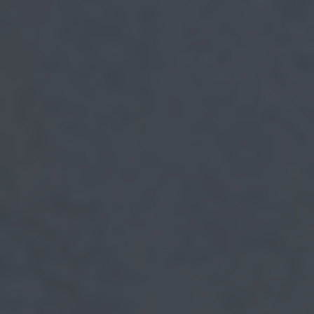
myCASEConstruction