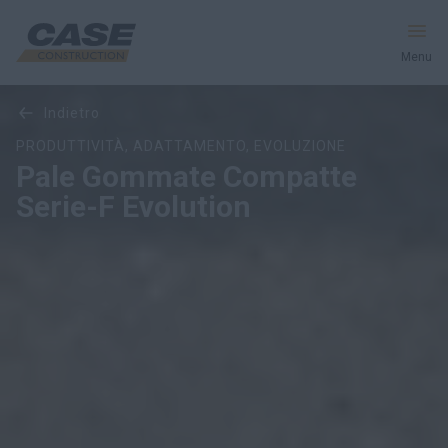
Menu
Panoramica
Caratteristiche
Modelli
Gallery
indietro
Macchine
PRODUTTIVITÀ, ADATTAMENTO, EVOLUZIONE
Pale Gommate Compatte
Servizi e Soluzioni
Serie-F Evolution
Il mondo CASE
Trova un concessionario
Italia
Ricerca