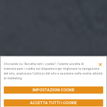
Cliccando su “Accetta tutti i cookie”, l'utente accetta di
memorizzare i cookie sul dispositivo per migliorare la navigazione
del sito, analizzare l'utilizzo del sito e assistere nelle nostre attività
di marketing.
IMPOSTAZIONI COOKIE
CARICO UTILE A 50%
ACCETTA TUTTI I COOKIE
da 971 a 1962 kg
myCASEConstruction
CONFIGURA
ACQUISTA I RICAMBI
CONTATTACI