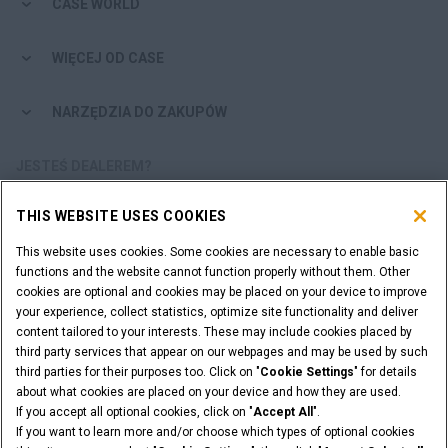
CASE WORLD
WIĘCEJ OD CASE
NARZĘDZIA DO ZAKUPÓW
JESTEŚ DEALEREM?
THIS WEBSITE USES COOKIES
LOGOWANIE DEALERA
This website uses cookies. Some cookies are necessary to enable basic
functions and the website cannot function properly without them. Other
CHCESZ ZOSTAĆ DEALEREM?
cookies are optional and cookies may be placed on your device to improve
ZŁÓŻ WNIOSEK
your experience, collect statistics, optimize site functionality and deliver
content tailored to your interests. These may include cookies placed by
third party services that appear on our webpages and may be used by such
third parties for their purposes too. Click on "
Cookie Settings
" for details
about what cookies are placed on your device and how they are used.
Informacje Prawne
Warunki i Postanowienia
If you accept all optional cookies, click on "
Accept All
".
Polityce Prywatności
Cookie Settings
If you want to learn more and/or choose which types of optional cookies
© 2026 CNH Industrial America LLC. All Rights Reserved. CASE and CNH