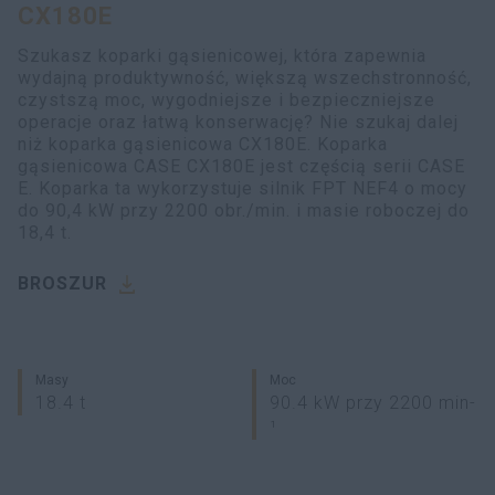
CX180E
myCASEConstruction
Szukasz koparki gąsienicowej, która zapewnia
wydajną produktywność, większą wszechstronność,
czystszą moc, wygodniejsze i bezpieczniejsze
operacje oraz łatwą konserwację? Nie szukaj dalej
niż koparka gąsienicowa CX180E. Koparka
gąsienicowa CASE CX180E jest częścią serii CASE
E. Koparka ta wykorzystuje silnik FPT NEF4 o mocy
do 90,4 kW przy 2200 obr./min. i masie roboczej do
18,4 t.
BROSZUR
Masy
Moc
18.4 t
90.4 kW przy 2200 min-
¹