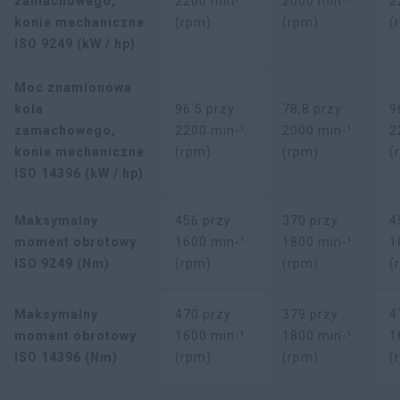
zamachowego,
2200 min-¹
2000 min-¹
2
konie mechaniczne
(rpm)
(rpm)
(
ISO 9249 (kW / hp)
Moc znamionowa
kola
96.5 przy
78,8 przy
9
zamachowego,
2200 min-¹
2000 min-¹
2
konie mechaniczne
(rpm)
(rpm)
(
ISO 14396 (kW / hp)
Maksymalny
456 przy
370 przy
4
moment obrotowy
1600 min-¹
1800 min-¹
1
ISO 9249 (Nm)
(rpm)
(rpm)
(
Maksymalny
470 przy
379 przy
4
moment obrotowy
1600 min-¹
1800 min-¹
1
ISO 14396 (Nm)
(rpm)
(rpm)
(