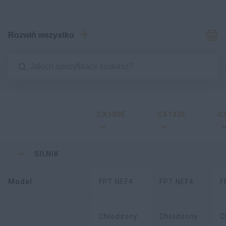
Rozwiń wszystko
CX180E
CX130E
C
SILNIK
Model
FPT NEF4
FPT NEF4
F
Chłodzony
Chłodzony
C