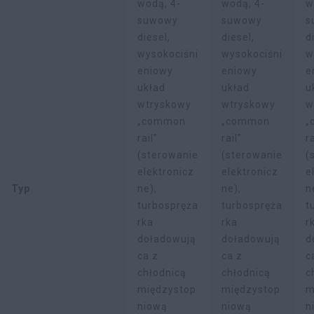
wodą, 4-
wodą, 4-
w
suwowy
suwowy
s
diesel,
diesel,
d
wysokociśni
wysokociśni
w
eniowy
eniowy
e
układ
układ
u
wtryskowy
wtryskowy
w
„common
„common
„
rail”
rail”
ra
(sterowanie
(sterowanie
(
elektronicz
elektronicz
e
Typ
ne),
ne),
n
turbospręża
turbospręża
t
rka
rka
r
doładowują
doładowują
d
ca z
ca z
c
chłodnicą
chłodnicą
c
międzystop
międzystop
m
niową
niową
n