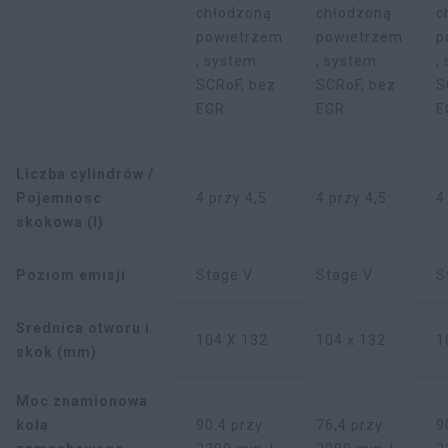
chłodzoną
chłodzoną
c
powietrzem
powietrzem
p
, system
, system
,
SCRoF, bez
SCRoF, bez
S
EGR.
EGR.
E
Liczba cylindrów /
Pojemnosc
4 przy 4,5
4 przy 4,5
4
skokowa (l)
Poziom emisji
Stage V
Stage V
S
Srednica otworu i
104 X 132
104 x 132
1
skok (mm)
Moc znamionowa
kola
90.4 przy
76,4 przy
9