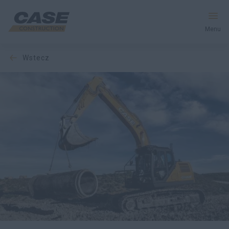
Menu
wstecz
Produkty
Usługi i Rozwiązania
CASE World
Znajdź dealera
Polska
Wyszukiwanie