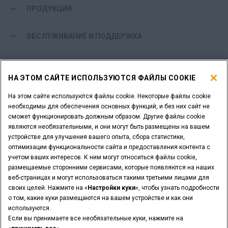
ПРОДУКЦИЯ
ОБСЛУЖИВАНИЕ И ПОДДЕРЖКА
МИР CASE
НА ЭТОМ САЙТЕ ИСПОЛЬЗУЮТСЯ ФАЙЛЫ COOKIE
ЕЩЕ БОЛЬШЕ ОТ CASE
На этом сайте используются файлы cookie. Некоторые файлы cookie
необходимы для обеспечения основных функций, и без них сайт не
сможет функционировать должным образом. Другие файлы cookie
ИНСТРУМЕНТЫ ДЛЯ ПОИСКА
являются необязательными, и они могут быть размещены на вашем
устройстве для улучшения вашего опыта, сбора статистики,
ВЫ ДИЛЕР?
оптимизации функциональности сайта и предоставления контента с
учетом ваших интересов. К ним могут относиться файлы cookie,
размещаемые сторонними сервисами, которые появляются на наших
ЛОГИН ДИЛЕРА
веб-страницах и могут использоваться такими третьими лицами для
своих целей. Нажмите на «
Настройки куки
», чтобы узнать подробности
о том, какие куки размещаются на вашем устройстве и как они
ХОТИТЕ СТАТЬ ДИЛЕРОМ?
используются.
ОТПРАВИТЬ ЗАПРОС
Если вы принимаете все необязательные куки, нажмите на