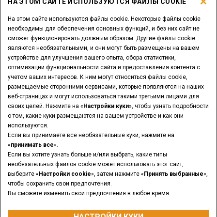
НА ЭТОМ САЙТЕ ИСПОЛЬЗУЮТСЯ ФАЙЛЫ COOKIE
ЕЩЕ БОЛЬШЕ ОТ CASE
На этом сайте используются файлы cookie. Некоторые файлы cookie
необходимы для обеспечения основных функций, и без них сайт не
сможет функционировать должным образом. Другие файлы cookie
ИНСТРУМЕНТЫ ДЛЯ ПОИСКА
являются необязательными, и они могут быть размещены на вашем
устройстве для улучшения вашего опыта, сбора статистики,
ВЫ ДИЛЕР?
оптимизации функциональности сайта и предоставления контента с
учетом ваших интересов. К ним могут относиться файлы cookie,
размещаемые сторонними сервисами, которые появляются на наших
ЛОГИН ДИЛЕРА
веб-страницах и могут использоваться такими третьими лицами для
своих целей. Нажмите на «
Настройки куки
», чтобы узнать подробности
о том, какие куки размещаются на вашем устройстве и как они
ХОТИТЕ СТАТЬ ДИЛЕРОМ?
используются.
ОТПРАВИТЬ ЗАПРОС
Если вы принимаете все необязательные куки, нажмите на
«
принимать все
».
Если вы хотите узнать больше и/или выбрать, какие типы
необязательных файлов cookie может использовать этот сайт,
выберите «
Настройки cookie
», затем нажмите «
Принять выбранные
»,
Юридические уведомления
Условия и положения
чтобы сохранить свои предпочтения.
Политика Конфиденциальности
Настройки куки
Вы сможете изменить свои предпочтения в любое время.
© 2026 CNH Industrial America LLC. All Rights Reserved. CASE and CNH
Capital are registered trademarks of CNH Industrial America LLC.
НАСТРОЙКИ КУКИ