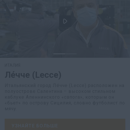
ИТАЛИЯ
Ле́чче (Lecce)
Итальянский город Ле́чче (Lecce) расположен на
полуострове Салентина – высоком стильном
каблуке Апеннинского «сапога», которым он
«бьет» по острову Сицилия, словно футболист по
мячу.
УЗНАЙТЕ БОЛЬШЕ