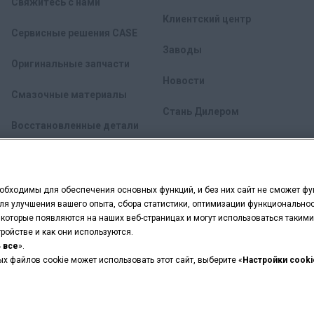
Свяжитесь с нами
Клиентский центр
Сервисные решения CASE
Заводы
Оригинальные запчасти
Новости
Смазочные материалы
Стань Дилером
Восстановленные детали
FleetPro
еобходимы для обеспечения основных функций, и без них сайт не сможет ф
я улучшения вашего опыта, сбора статистики, оптимизации функциональност
которые появляются на наших веб-страницах и могут использоваться такими
ройстве и как они используются.
 все
».
ых файлов cookie может использовать этот сайт, выберите «
Настройки cooki
итика Конфиденциальности
Настройки куки
 Capital are registered trademarks of CNH Industrial America LLC.