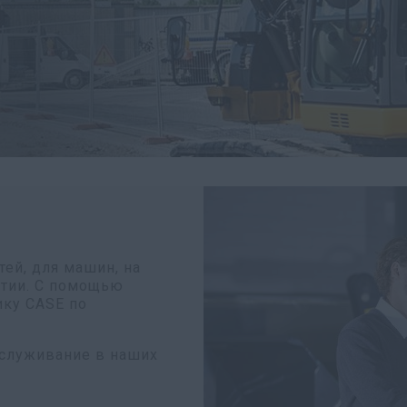
тей, для машин, на
нтии. С помощью
ику CASE по
бслуживание в наших