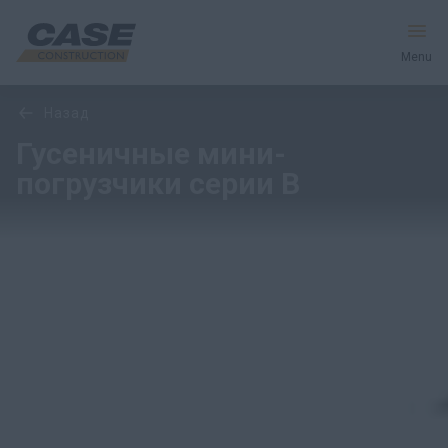
Menu
Обзор
Модели
назад
Оборудование
Гусеничные мини-
погрузчики серии B
Запчасти и сервис
Мир CASE
Найти дилера
CIS
Поиск