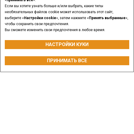
«
принимать все
».
Если вы хотите узнать больше и/или выбрать, какие типы
необязательных файлов cookie может использовать этот сайт,
выберите «
Настройки cookie
», затем нажмите «
Принять выбранные
»,
чтобы сохранить свои предпочтения.
Вы сможете изменить свои предпочтения в любое время.
НАСТРОЙКИ КУКИ
МОЩНОСТЬ ДВИГАТЕЛЯ
ПРИНИМАТЬ ВСЕ
от 75 до 91 л.с.
ЗАПРОСИТЬ ЦЕНУ
СВЯЖИТЕСЬ С НАМИ
НАЙТИ ДИЛЕРА
Обзор
Модели