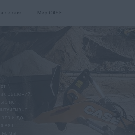
 и сервис
Мир CASE
еет
их решений.
ные на
интуитивно
ала и до
да ваш
ым, мы