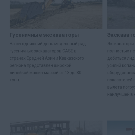
Гусеничные экскаваторы
Экскават
На сегодняшний день модельный ряд
Экскаваторы-
гусеничных экскаваторов CASE в
полностью пе
странах Средней Азии и Кавказского
добиться лид
региона представлен широкой
усилий копан
линейкой машин массой от 13 до 80
оборудовани
тонн.
показателей 
вылета погру
наилучшей в 