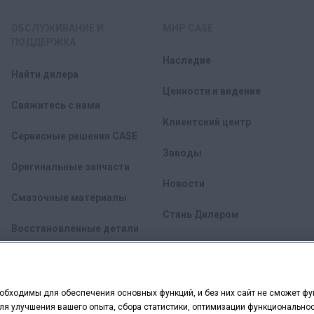
ОБСЛУЖИВАНИЕ И
МИР CASE
ПОДДЕРЖКА
Наследие
Найти дилера
Ценности и видение
Свяжитесь с нами
Клиентский центр
Сервисные решения CASE
Заводы
Оригинальные запчасти
Новости
Смазочные материалы
Стань Дилером
Восстановленные детали
FleetPro
еобходимы для обеспечения основных функций, и без них сайт не сможет ф
я улучшения вашего опыта, сбора статистики, оптимизации функциональност