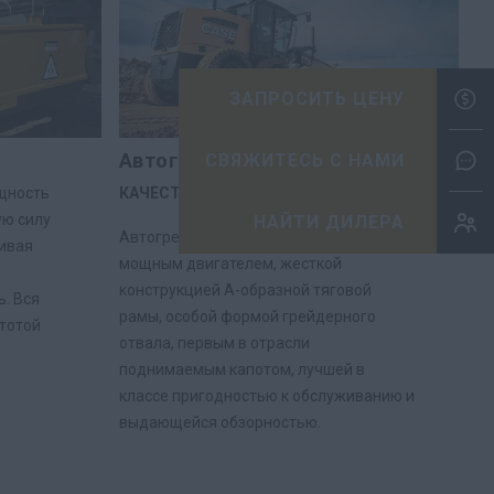
ЗА
Автогрейдеры
СВ
ощность
КАЧЕСТВО ПЕРЕМЕЩЕНИЯ ГРУНТА
ю силу
НА
Автогрейдеры CASE отличаются
чивая
мощным двигателем, жесткой
конструкцией А-образной тяговой
. Вся
рамы, особой формой грейдерного
стотой
отвала, первым в отрасли
поднимаемым капотом, лучшей в
классе пригодностью к обслуживанию и
выдающейся обзорностью.