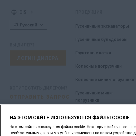
CIS
ПРОДУКЦИЯ
Гусеничные экскаваторы
Гусеничные бульдозеры
ВЫ ДИЛЕР?
Грунтовые катки
ЛОГИН ДИЛЕРА
Колесные погрузчики
Колесные мини-погрузчики
ХОТИТЕ СТАТЬ ДИЛЕРОМ?
Гусеничные мини-
ОТПРАВИТЬ ЗАПРОС
погрузчики
Экскаваторы-погрузчики
НА ЭТОМ САЙТЕ ИСПОЛЬЗУЮТСЯ ФАЙЛЫ COOKIE
Автогрейдеры серии B-II
На этом сайте используются файлы cookie. Некоторые файлы cookie н
необязательными, и они могут быть размещены на вашем устройстве дл