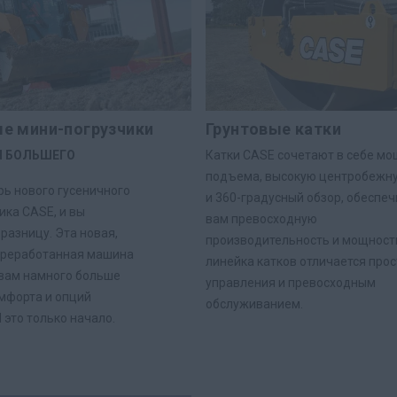
е мини-погрузчики
Грунтовые катки
Я БОЛЬШЕГО
Катки CASE сочетают в себе м
подъема, высокую центробежну
рь нового гусеничного
и 360-градусный обзор, обеспе
ика CASE, и вы
вам превосходную
разницу. Эта новая,
производительность и мощность
ереработанная машина
линейка катков отличается про
вам намного больше
управления и превосходным
мфорта и опций
обслуживанием.
 это только начало.