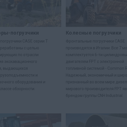
оры-погрузчики
Колесные погрузчики
погрузчики CASE серии T
Фронтальные погрузчики CASE
реработаны с целью
производятся в Италии. Все 7 м
ирующих по отрасли
комплектуется 6-ти цилиндров
ия экскавационного
двигателем FPT с электронной
я, выдающихся
топливной системой - Common Ra
грузоподъемности и
Надежный, экономичный и шир
зочного оборудования и
признанный во всем мире дизе
классе обзорности.
мирового производителя FPT я
брендом группы CNH Industrial.