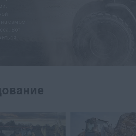
ми,
ной
 на самом
еса. Вот
житься.
дование