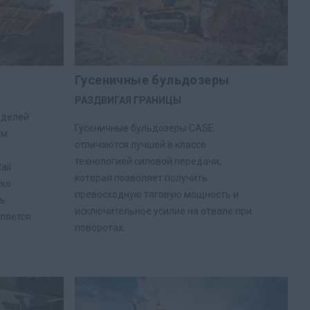
Гусеничные бульдозеры
РАЗДВИГАЯ ГРАНИЦЫ
оделей
Гусеничные бульдозеры CASE
ым
отличаются лучшей в классе
технологией силовой передачи,
il.
которая позволяет получить
око
превосходную тяговую мощность и
ль
исключительное усилие на отвале при
вляется
поворотах.