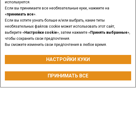
используются.
Если вы принимаете все необязательные куки, нажмите на
«
принимать все
».
Если вы хотите узнать больше и/или выбрать, какие типы
необязательных файлов cookie может использовать этот сайт,
выберите «
Настройки cookie
», затем нажмите «
Принять выбранные
»,
чтобы сохранить свои предпочтения.
Вы сможете изменить свои предпочтения в любое время.
НАСТРОЙКИ КУКИ
НОМИНАЛЬНЫЙ РАБОЧИЙ ВЕС
ПРИНИМАТЬ ВСЕ
от 590 до 1364 кг
ЗАПРОСИТЬ ЦЕНУ
СВЯЖИТЕСЬ С НАМИ
НАЙТИ ДИЛЕРА
Обзор
Модели