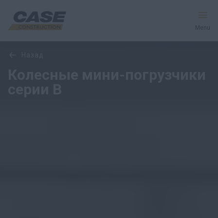
Menu
Обзор
Модели
назад
Оборудование
Колесные мини-погрузчики
серии B
Запчасти и сервис
Мир CASE
Найти дилера
CIS
Поиск