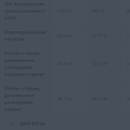
ISO Номинальная
грузоподъемност
1135 кг
590 кг
6
ь 50%
Опрокидывающая
2270 кг
1179 кг
1
нагрузка
Усилие отрыва,
развиваемое
25,3 кН
12,7 кН
1
цилиндрами
подъема стрелы*
Усилие отрыва,
развиваемое
38,7 кН
18,6 кН
1
цилиндрами
ковша*
ДВИГАТЕЛЬ