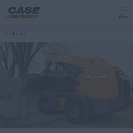
Menu
назад
Оборудование
Запчасти и сервис
Мир CASE
Найти дилера
CIS
Поиск