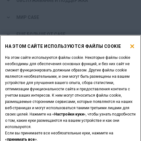
ОБСЛУЖИВАНИЕ И ПОДДЕРЖКА
МИР CASE
ЕЩЕ БОЛЬШЕ ОТ CASE
НА ЭТОМ САЙТЕ ИСПОЛЬЗУЮТСЯ ФАЙЛЫ COOKIE
ИНСТРУМЕНТЫ ДЛЯ ПОИСКА
На этом сайте используются файлы cookie. Некоторые файлы cookie
необходимы для обеспечения основных функций, и без них сайт не
ВЫ ДИЛЕР?
сможет функционировать должным образом. Другие файлы cookie
являются необязательными, и они могут быть размещены на вашем
устройстве для улучшения вашего опыта, сбора статистики,
ЛОГИН ДИЛЕРА
оптимизации функциональности сайта и предоставления контента с
учетом ваших интересов. К ним могут относиться файлы cookie,
размещаемые сторонними сервисами, которые появляются на наших
ХОТИТЕ СТАТЬ ДИЛЕРОМ?
веб-страницах и могут использоваться такими третьими лицами для
ОТПРАВИТЬ ЗАПРОС
своих целей. Нажмите на «
Настройки куки
», чтобы узнать подробности
о том, какие куки размещаются на вашем устройстве и как они
используются.
Если вы принимаете все необязательные куки, нажмите на
«
принимать все
».