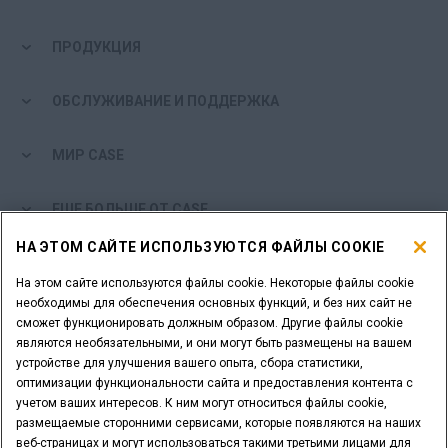
ПРОДУКЦИЯ
ОБСЛУЖИВАНИЕ И ПОДДЕРЖКА
МИР CASE
ЕЩЕ БОЛЬШЕ ОТ CASE
НА ЭТОМ САЙТЕ ИСПОЛЬЗУЮТСЯ ФАЙЛЫ COOKIE
ИНСТРУМЕНТЫ ДЛЯ ПОИСКА
На этом сайте используются файлы cookie. Некоторые файлы cookie
необходимы для обеспечения основных функций, и без них сайт не
ВЫ ДИЛЕР?
сможет функционировать должным образом. Другие файлы cookie
являются необязательными, и они могут быть размещены на вашем
устройстве для улучшения вашего опыта, сбора статистики,
ЛОГИН ДИЛЕРА
оптимизации функциональности сайта и предоставления контента с
учетом ваших интересов. К ним могут относиться файлы cookie,
размещаемые сторонними сервисами, которые появляются на наших
ХОТИТЕ СТАТЬ ДИЛЕРОМ?
веб-страницах и могут использоваться такими третьими лицами для