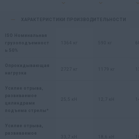
ХАРАКТЕРИСТИКИ ПРОИЗВОДИТЕЛЬНОСТИ
ISO Номинальная
грузоподъемност
1364 кг
590 кг
6
ь 50%
Опрокидывающая
2727 кг
1179 кг
1
нагрузка
Усилие отрыва,
развиваемое
25,5 кН
12,7 кН
1
цилиндрами
подъема стрелы*
Усилие отрыва,
развиваемое
33,7 кН
18,6 кН
1