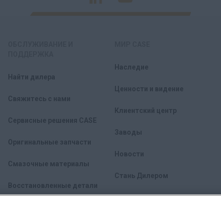
ОБСЛУЖИВАНИЕ И
МИР CASE
ПОДДЕРЖКА
Наследие
Найти дилера
Ценности и видение
Свяжитесь с нами
Клиентский центр
Сервисные решения CASE
Заводы
Оригинальные запчасти
Новости
Смазочные материалы
Стань Дилером
Восстановленные детали
FleetPro