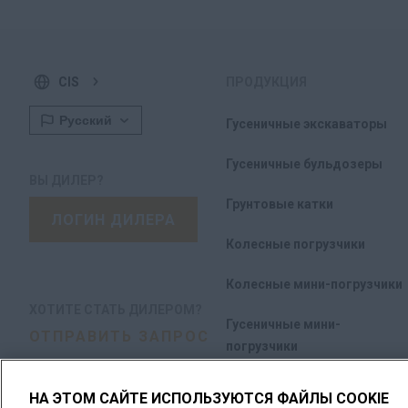
CIS
ПРОДУКЦИЯ
Гусеничные экскаваторы
Гусеничные бульдозеры
ВЫ ДИЛЕР?
Грунтовые катки
ЛОГИН ДИЛЕРА
Колесные погрузчики
Колесные мини-погрузчики
ХОТИТЕ СТАТЬ ДИЛЕРОМ?
Гусеничные мини-
ОТПРАВИТЬ ЗАПРОС
погрузчики
Экскаваторы-погрузчики
НА ЭТОМ САЙТЕ ИСПОЛЬЗУЮТСЯ ФАЙЛЫ COOKIE