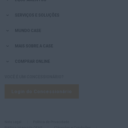
SERVIÇOS E SOLUÇÕES
MUNDO CASE
MAIS SOBRE A CASE
COMPRAR ONLINE
VOCÊ É UM CONCESSIONÁRIO?
Login do Concessionário
Nota Legal
Política de Privacidade
Potítica Integrada QEHS
Cláusulas e Condições