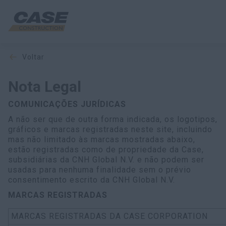
voltar
Produtos
Nota Legal
Pós-Venda
COMUNICAÇÕES JURÍDICAS
Serviços Financeiros
A não ser que de outra forma indicada, os logotipos,
gráficos e marcas registradas neste site, incluindo
mas não limitado às marcas mostradas abaixo,
Mundo CASE
estão registradas como de propriedade da Case,
subsidiárias da CNH Global N.V. e não podem ser
usadas para nenhuma finalidade sem o prévio
PEÇA UMA COTAÇÃO
consentimento escrito da CNH Global N.V.
MARCAS REGISTRADAS
MARCAS REGISTRADAS DA CASE CORPORATION