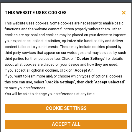
THIS WEBSITE USES COOKIES
VOCÊ É UM CONCESSIONÁRIO?
This website uses cookies. Some cookies are necessary to enable basic
Login do Concessionário
functions and the website cannot function properly without them. Other
cookies are optional and cookies may be placed on your device to improve
your experience, collect statistics, optimize site functionality and deliver
content tailored to your interests. These may include cookies placed by
third party services that appear on our webpages and may be used by such
third parties for their purposes too. Click on "
Cookie Settings
" for details
Nota Legal
Política de Privacidade
about what cookies are placed on your device and how they are used.
Potítica Integrada QEHS
Cláusulas e Condições
If you accept all optional cookies, click on "
Accept All
".
BNDES
Cookie Settings
If you want to learn more and/or choose which types of optional cookies
© 2026 CNH Industrial America LLC. All Rights Reserved. CASE and CNH
this site can use, select "
Cookie Settings
", then click "
Accept Selected
"
Capital are registered trademarks of CNH Industrial America LLC.
to save your preferences.
You will be able to change your preferences at any time.
VOLTAR AO TOPO
COOKIE SETTINGS
ACCEPT ALL
Faça uma Cotação
COMPRAR PEÇAS
WHATSAPP
BUSCAR