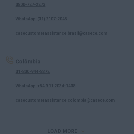
0800-727-2273
WhatsApp: (31) 2107-2045
casecustomerassistance.brasil@casece.com
Colômbia
01-800-944-8372
WhatsApp: +54 9 11 2034-1408
casecustomerassistance.colombia@casece.com
LOAD MORE