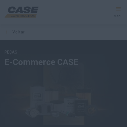
Menu
voltar
Produtos
Pós-Venda
PEÇAS
E-Commerce CASE
Serviços Financeiros
Mundo CASE
PEÇA UMA COTAÇÃO