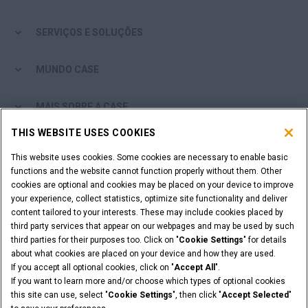
SERVIÇOS E SOLUÇÕES
MUNDO CASE
MAIS SOBRE A CASE
THIS WEBSITE USES COOKIES
COMPRAR ONLINE
This website uses cookies. Some cookies are necessary to enable basic
functions and the website cannot function properly without them. Other
VOCÊ É UM CONCESSIONÁRIO?
cookies are optional and cookies may be placed on your device to improve
your experience, collect statistics, optimize site functionality and deliver
content tailored to your interests. These may include cookies placed by
Login do Concessionário
third party services that appear on our webpages and may be used by such
third parties for their purposes too. Click on "
Cookie Settings
" for details
about what cookies are placed on your device and how they are used.
If you accept all optional cookies, click on "
Accept All
".
If you want to learn more and/or choose which types of optional cookies
Nota Legal
Política de Privacidade
this site can use, select "
Cookie Settings
", then click "
Accept Selected
"
Potítica Integrada QEHS
Cláusulas e Condições