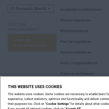
Escavadeiras Hidráulicas
Minicarregadeiras
VOCÊ É UM
CONCESSIONÁRIO?
Motoniveladoras
Login do
Pás Carregadeiras
Concessionário
Retroescavadeiras
Rolos Compactadores
Tratores de Esteiras
Implementos
THIS WEBSITE USES COOKIES
This website uses cookies. Some cookies are necessary to enable basic fun
Ver todos os produtos
experience, collect statistics, optimize site functionality and deliver cont
their purposes too. Click on "
Cookie Settings
" for details about what cook
If you accept all optional cookies, click on "
Accept All
".