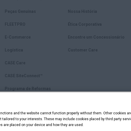
Peças Genuínas
Nossa História
FLEETPRO
Ética Corporativa
E-Commerce
Encontre um Concessionário
Logística
Customer Care
CASE Care
CASE SiteConnect™
Programa de Reformas
ctions and the website cannot function properly without them. Other cookies ar
ent tailored to your interests. These may include cookies placed by third party se
ies are placed on your device and how they are used.