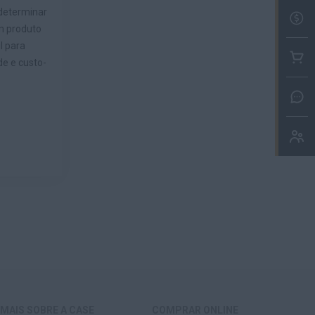
 determinar
FA
m produto
l para
CO
e e custo-
WH
BUS
MAIS SOBRE A CASE
COMPRAR ONLINE