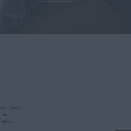
lvida com
aria
nálise de
 os