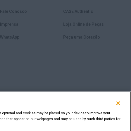
Fale Conosco
CASE Authentic
Imprensa
Loja Online de Peças
WhatsApp
Peça uma Cotação
e optional and cookies may be placed on your device to improve your
rvices that appear on our webpages and may be used by such third parties for
VOLTAR AO TOPO