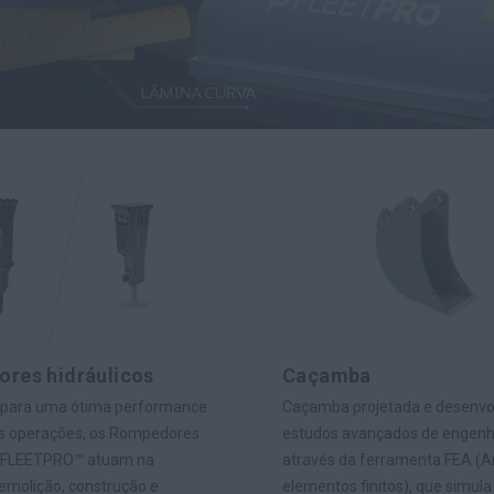
res hidráulicos
Caçamba
 para uma ótima performance
Caçamba projetada e desenvo
s operações, os Rompedores
estudos avançados de engenh
s FLEETPRO™ atuam na
através da ferramenta FEA (A
emolição, construção e
elementos finitos), que simula