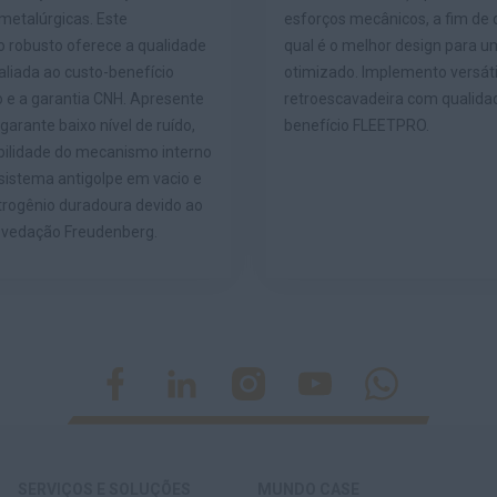
metalúrgicas. Este
esforços mecânicos, a fim de
 robusto oferece a qualidade
qual é o melhor design para u
liada ao custo-benefício
otimizado. Implemento versáti
o e a garantia CNH. Apresente
retroescavadeira com qualidad
garante baixo nível de ruído,
benefício FLEETPRO.
bilidade do mecanismo interno
sistema antigolpe em vacio e
trogênio duradoura devido ao
 vedação Freudenberg.
SERVIÇOS E SOLUÇÕES
MUNDO CASE