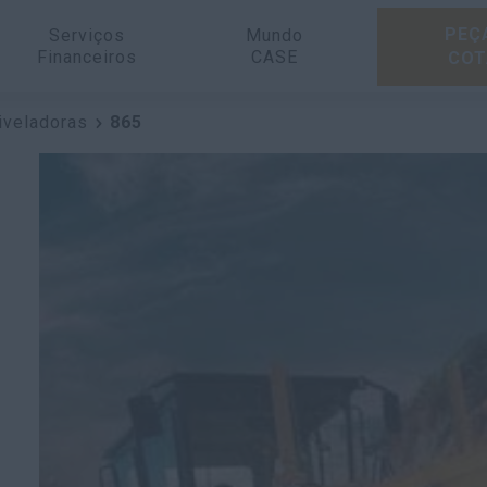
PEÇ
Serviços
Mundo
Financeiros
CASE
COT
iveladoras
865