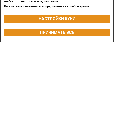
чтобы сохранить свои предпочтения.
Вы сможете изменить свои предпочтения в любое время.
НАСТРОЙКИ КУКИ
МОЩНОСТЬ
ПРИНИМАТЬ ВСЕ
от 118 до 144 лс
ЗАПРОСИТЬ ЦЕНУ
СВЯЖИТЕСЬ С НАМИ
НАЙТИ ДИЛЕРА
Обзор
Модели