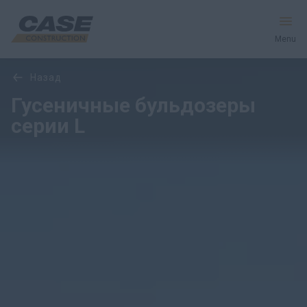
Menu
Обзор
Модели
назад
Оборудование
Гусеничные бульдозеры
серии L
Запчасти и сервис
Мир CASE
Найти дилера
CIS
Поиск