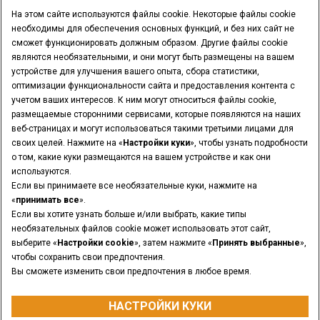
ИНСТРУМЕНТЫ ДЛЯ ПОИСКА
На этом сайте используются файлы cookie. Некоторые файлы cookie
необходимы для обеспечения основных функций, и без них сайт не
ВЫ ДИЛЕР?
сможет функционировать должным образом. Другие файлы cookie
являются необязательными, и они могут быть размещены на вашем
устройстве для улучшения вашего опыта, сбора статистики,
ЛОГИН ДИЛЕРА
оптимизации функциональности сайта и предоставления контента с
учетом ваших интересов. К ним могут относиться файлы cookie,
размещаемые сторонними сервисами, которые появляются на наших
ХОТИТЕ СТАТЬ ДИЛЕРОМ?
веб-страницах и могут использоваться такими третьими лицами для
ОТПРАВИТЬ ЗАПРОС
своих целей. Нажмите на «
Настройки куки
», чтобы узнать подробности
о том, какие куки размещаются на вашем устройстве и как они
используются.
Если вы принимаете все необязательные куки, нажмите на
«
принимать все
».
Юридические уведомления
Условия и положения
Если вы хотите узнать больше и/или выбрать, какие типы
Политика Конфиденциальности
Настройки куки
необязательных файлов cookie может использовать этот сайт,
© 2026 CNH Industrial America LLC. All Rights Reserved. CASE and CNH
выберите «
Настройки cookie
», затем нажмите «
Принять выбранные
»,
Capital are registered trademarks of CNH Industrial America LLC.
чтобы сохранить свои предпочтения.
Вы сможете изменить свои предпочтения в любое время.
ВЕРНУТЬСЯ НАЗАД
НАСТРОЙКИ КУКИ