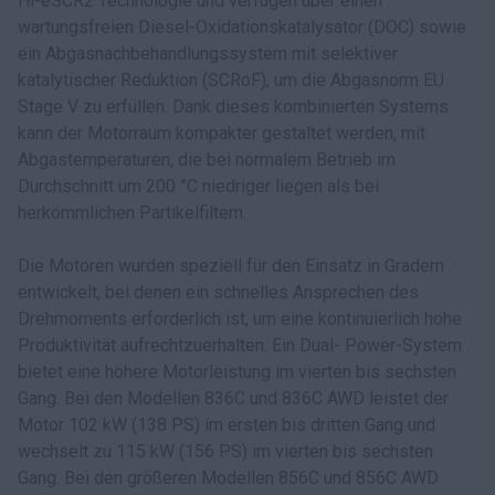
Hi-eSCR2 Technologie und verfügen über einen
wartungsfreien Diesel-Oxidationskatalysator (DOC) sowie
ein Abgasnachbehandlungssystem mit selektiver
katalytischer Reduktion (SCRoF), um die Abgasnorm EU
Stage V zu erfüllen. Dank dieses kombinierten Systems
kann der Motorraum kompakter gestaltet werden, mit
Abgastemperaturen, die bei normalem Betrieb im
Durchschnitt um 200 °C niedriger liegen als bei
herkömmlichen Partikelfiltern.
Die Motoren wurden speziell für den Einsatz in Gradern
entwickelt, bei denen ein schnelles Ansprechen des
Drehmoments erforderlich ist, um eine kontinuierlich hohe
Produktivität aufrechtzuerhalten. Ein Dual- Power-System
bietet eine höhere Motorleistung im vierten bis sechsten
Gang. Bei den Modellen 836C und 836C AWD leistet der
Motor 102 kW (138 PS) im ersten bis dritten Gang und
wechselt zu 115 kW (156 PS) im vierten bis sechsten
Gang. Bei den größeren Modellen 856C und 856C AWD