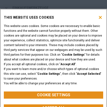
EINKAUFSWERKZEUGE
THIS WEBSITE USES COOKIES
SIND SIE EIN HÄNDLER?
This website uses cookies. Some cookies are necessary to enable basic
functions and the website cannot function properly without them. Other
HÄNDLER-LOGIN
cookies are optional and cookies may be placed on your device to improve
your experience, collect statistics, optimize site functionality and deliver
content tailored to your interests. These may include cookies placed by
SIE MÖCHTEN HÄNDLER WERDEN?
third party services that appear on our webpages and may be used by such
ANFRAGE STELLEN
third parties for their purposes too. Click on "
Cookie Settings
" for details
about what cookies are placed on your device and how they are used.
If you accept all optional cookies, click on "
Accept All
".
If you want to learn more and/or choose which types of optional cookies
this site can use, select "
Cookie Settings
", then click "
Accept Selected
"
Rechtliche Hinweise
Nutzungsbedingungen
to save your preferences.
Datenschutzhinweise
Cookie Settings
You will be able to change your preferences at any time.
© 2026 CNH Industrial America LLC. All Rights Reserved. CASE and CNH
Capital are registered trademarks of CNH Industrial America LLC.
COOKIE SETTINGS