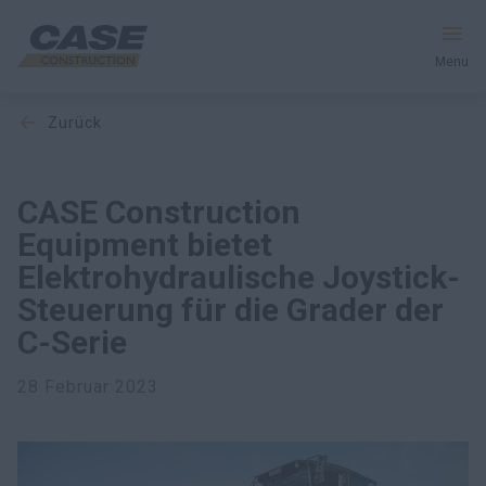
Menu
zurück
Produkte
Dienstleistungen und Lösungen
CASE Construction
Equipment bietet
CASE Welt
Elektrohydraulische Joystick-
Steuerung für die Grader der
C-Serie
Händlersuche
28 Februar 2023
Deutschland
Suche