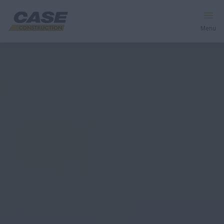
Menu
Équipement
Services et solutions
Le monde CASE
Trouver votre concessionnaire
France
Recherche