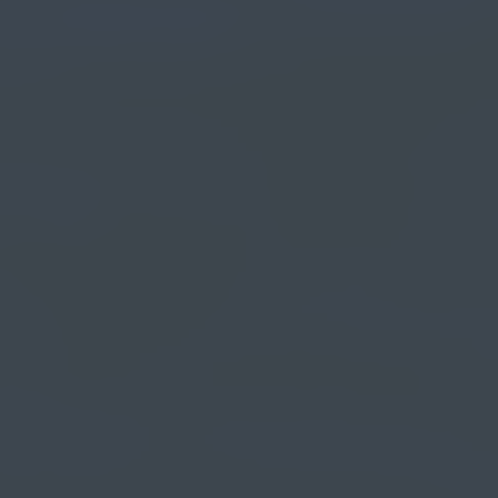
myCASEConstruction