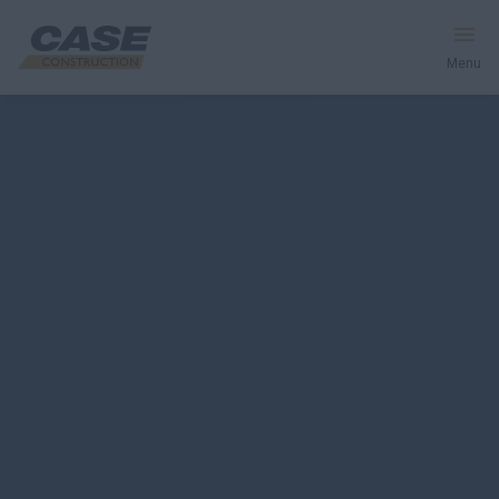
Menu
Macchine
Servizi e Soluzioni
Il mondo CASE
Trova un concessionario
Italia
Ricerca