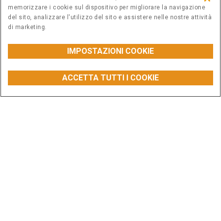
memorizzare i cookie sul dispositivo per migliorare la navigazione
del sito, analizzare l'utilizzo del sito e assistere nelle nostre attività
di marketing.
IMPOSTAZIONI COOKIE
ACCETTA TUTTI I COOKIE
CONFIGURA
ACQUISTA I RICAMBI
CONTATTACI
TROVA UN
CONCESSIONARIO
Esplora le nostre macchine
Prodotti ad alte prestazioni costruiti per
risolvere le vostre sfide.
VEDI TUTTI
Minipale
M